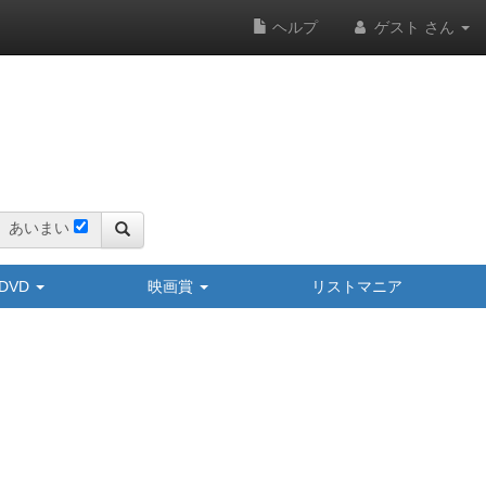
ヘルプ
ゲスト さん
あいまい
y/DVD
映画賞
リストマニア