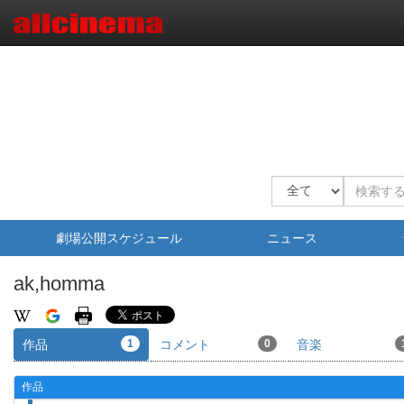
劇場公開スケジュール
ニュース
ak,homma
作品
1
コメント
0
音楽
作品