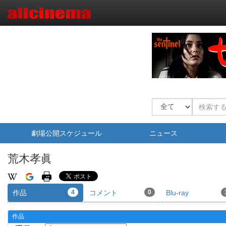
劇場公開スケジュール
ニュース
荒木孝眞
作品
4
コメント
0
Blu-ray
作品