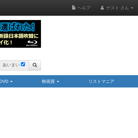
ヘルプ
ゲスト さん
あいまい
y/DVD
映画賞
リストマニア