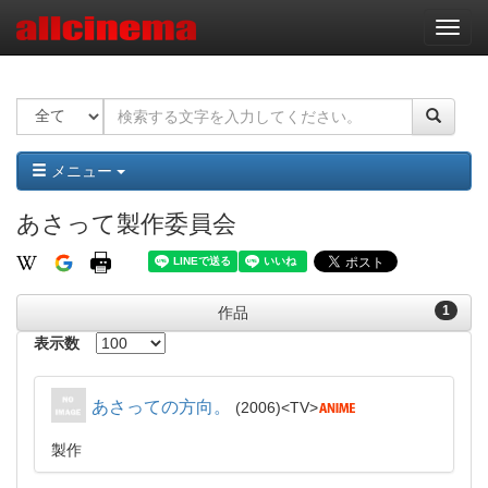
ナ
ビ
ゲ
ー
シ
ョ
ン
メニュー
あさって製作委員会
1
作品
表示数
あさっての方向。
2006
TV
製作