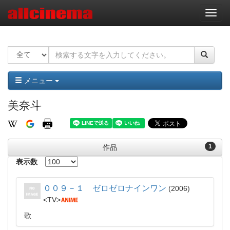
ナ
ビ
ゲ
ー
シ
ョ
ン
メニュー
美奈斗
1
作品
表示数
００９－１ ゼロゼロナインワン
2006
TV
歌