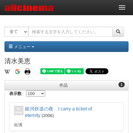
ナ
ビ
ゲ
ー
シ
ョ
ン
メニュー
清水美恵
1
作品
表示数
銀河鉄道の夜 I carry a ticket of
eternity
2006
出演