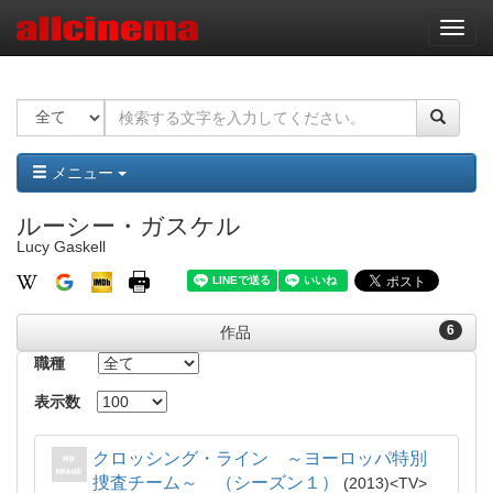
ナ
ビ
ゲ
ー
シ
ョ
ン
メニュー
ルーシー・ガスケル
Lucy Gaskell
6
作品
職種
表示数
クロッシング・ライン ～ヨーロッパ特別
捜査チーム～ （シーズン１）
2013
TV