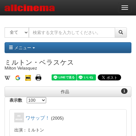
ナ
ビ
ゲ
ー
シ
ョ
ン
メニュー
ミルトン・ベラスケス
Milton Velasquez
1
作品
表示数
ワサップ！
2005
出演：ミルトン