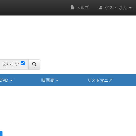
ヘルプ
ゲスト さん
あいまい
y/DVD
映画賞
リストマニア