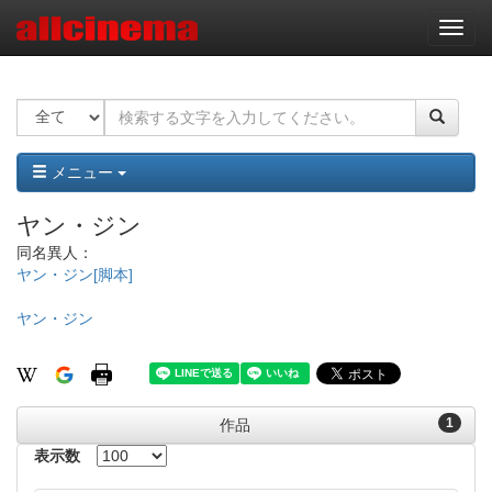
ナ
ビ
ゲ
ー
シ
ョ
ン
メニュー
ヤン・ジン
同名異人：
ヤン・ジン[脚本]
ヤン・ジン
1
作品
表示数