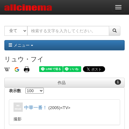
ナ
ビ
ゲ
ー
シ
ョ
ン
メニュー
リュウ・フイ
1
作品
表示数
中華一番！
2005
TV
撮影