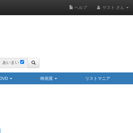
ヘルプ
ゲスト さん
あいまい
y/DVD
映画賞
リストマニア