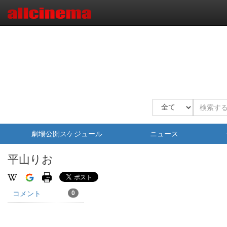
劇場公開スケジュール
ニュース
平山りお
コメント
0