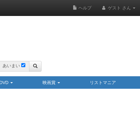
ヘルプ
ゲスト さん
あいまい
y/DVD
映画賞
リストマニア