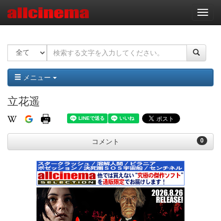
ナ
ビ
ゲ
ー
シ
ョ
ン
メニュー
立花遥
0
コメント