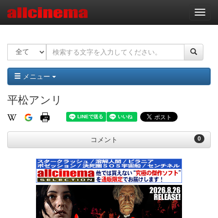
ナ
ビ
ゲ
ー
シ
ョ
ン
メニュー
平松アンリ
0
コメント