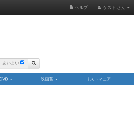
ヘルプ
ゲスト さん
あいまい
y/DVD
映画賞
リストマニア