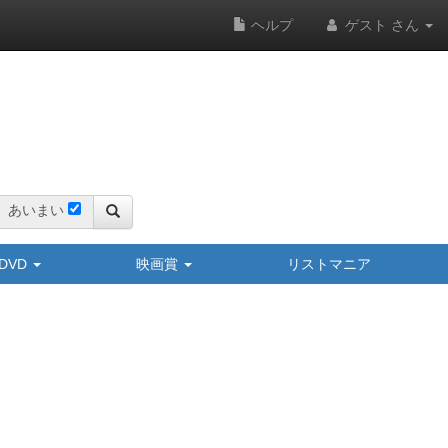
ヘルプ
ゲスト さん
あいまい
y/DVD
映画賞
リストマニア