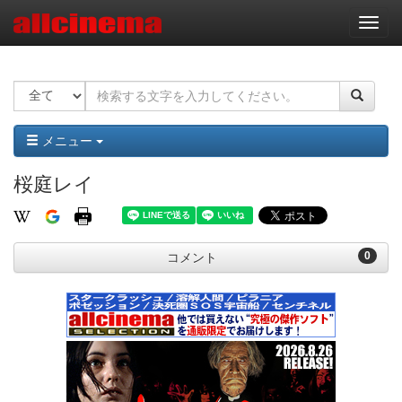
ナ
ビ
ゲ
ー
シ
ョ
ン
メニュー
桜庭レイ
0
コメント