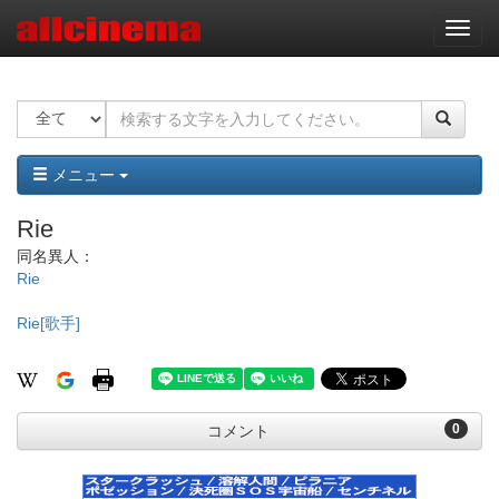
ナ
ビ
ゲ
ー
シ
ョ
ン
メニュー
Rie
同名異人：
Rie
Rie[歌手]
0
コメント