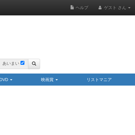
ヘルプ
ゲスト さん
あいまい
y/DVD
映画賞
リストマニア