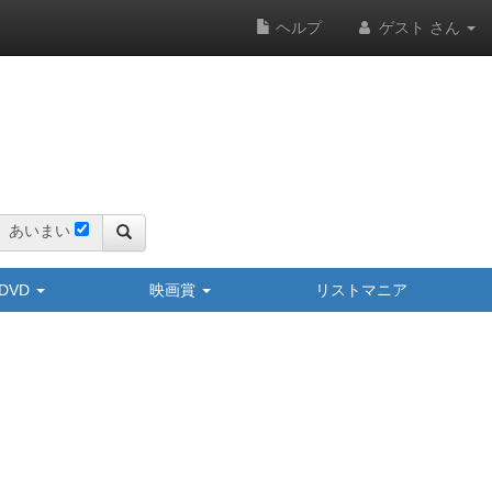
ヘルプ
ゲスト さん
あいまい
y/DVD
映画賞
リストマニア