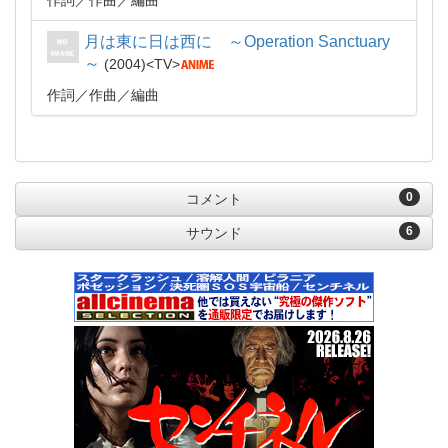
作詞
作曲
編曲
月は東に日は西に ～Operation Sanctuary
～
2004
TV
作詞
作曲
編曲
0
コメント
6
サウンド