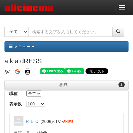
ナ
ビ
ゲ
ー
シ
ョ
ン
メニュー
a.k.a.dRESS
2
作品
職種
表示数
ＲＥＣ
2006
TV