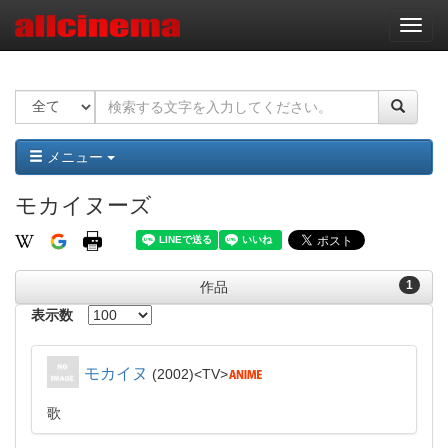
ナ
ビ
ゲ
ー
シ
ョ
ン
メニュー
モカイヌーズ
1
作品
表示数
モカイヌ
2002
TV
歌