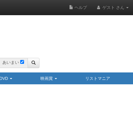
ヘルプ
ゲスト さん
あいまい
y/DVD
映画賞
リストマニア