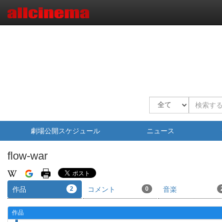
劇場公開スケジュール
ニュース
flow-war
作品
2
コメント
0
音楽
作品