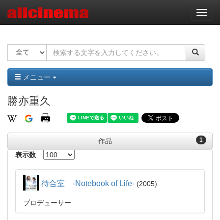
ナ
ビ
ゲ
ー
シ
ョ
ン
メニュー
勝亦重久
1
作品
表示数
待合室 -Notebook of Life-
2005
プロデューサー