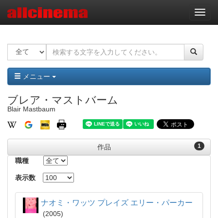
ナ
ビ
ゲ
ー
シ
ョ
ン
メニュー
ブレア・マストバーム
Blair Mastbaum
1
作品
職種
表示数
ナオミ・ワッツ プレイズ エリー・パーカー
2005