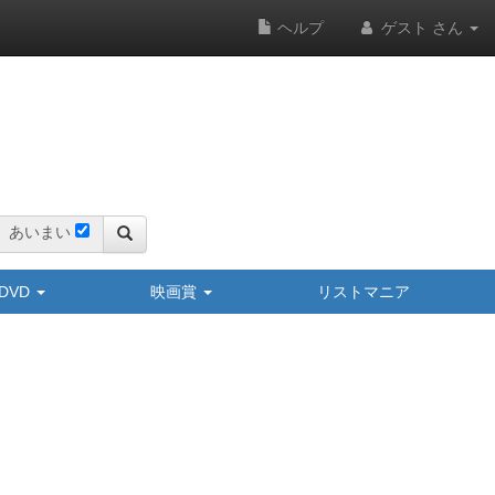
ヘルプ
ゲスト さん
あいまい
y/DVD
映画賞
リストマニア