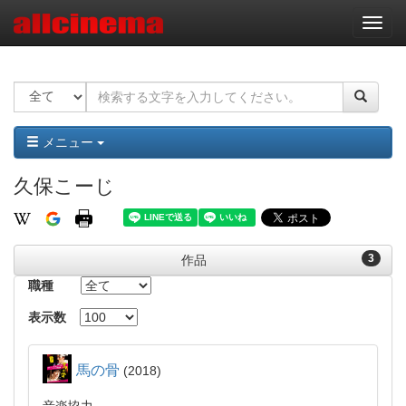
ナ
ビ
ゲ
ー
シ
ョ
ン
メニュー
久保こーじ
3
作品
職種
表示数
馬の骨
2018