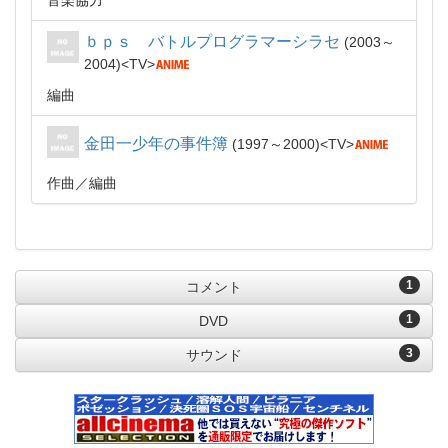
音楽協力
ｂｐｓ バトルプログラマーシラセ
2003～
2004
TV
編曲
金田一少年の事件簿
1997～2000
TV
作曲
編曲
1
コメント
1
DVD
3
サウンド