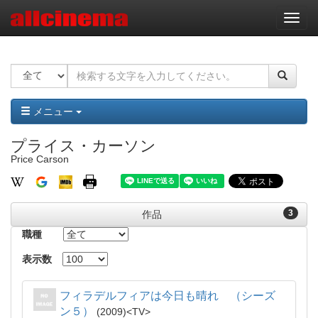
ナ
ビ
ゲ
ー
シ
ョ
ン
メニュー
プライス・カーソン
Price Carson
3
作品
職種
表示数
フィラデルフィアは今日も晴れ （シーズ
ン５）
2009
TV