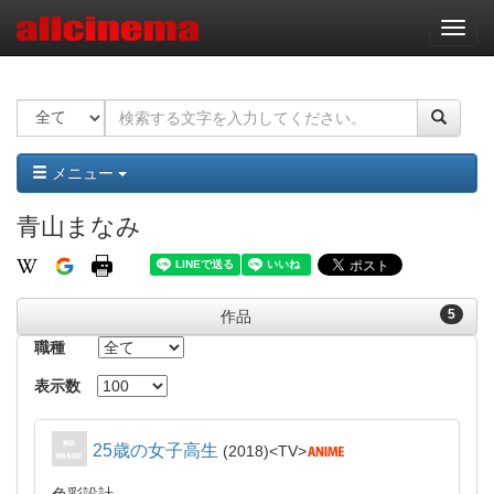
ナ
ビ
ゲ
ー
シ
ョ
ン
メニュー
青山まなみ
5
作品
職種
表示数
25歳の女子高生
2018
TV