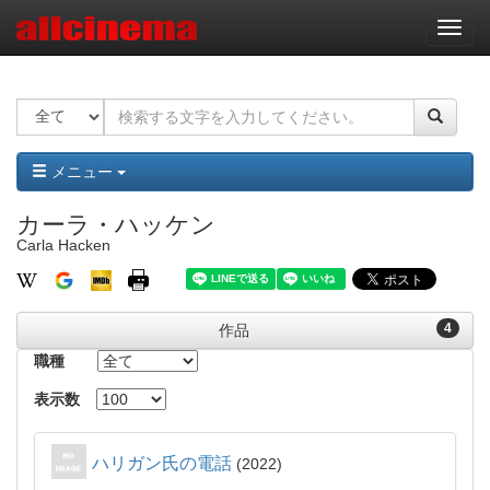
ナ
ビ
ゲ
ー
シ
ョ
ン
メニュー
カーラ・ハッケン
Carla Hacken
4
作品
職種
表示数
ハリガン氏の電話
2022