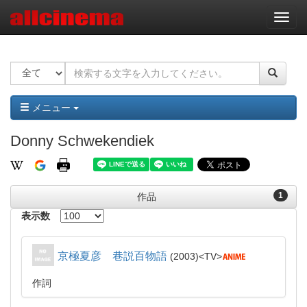
ナ
ビ
ゲ
ー
シ
ョ
ン
メニュー
Donny Schwekendiek
1
作品
表示数
京極夏彦 巷説百物語
2003
TV
作詞