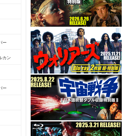
パー
ルカン
パー