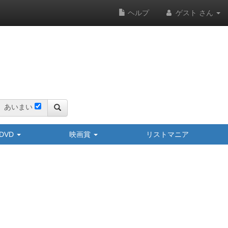
ヘルプ
ゲスト さん
あいまい
y/DVD
映画賞
リストマニア