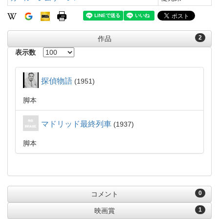
2
作品
表示数
探偵物語
1951
脚本
マドリッド最終列車
1937
脚本
0
コメント
1
映画賞