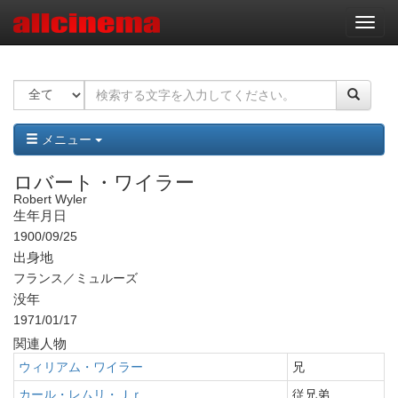
ナ
ビ
ゲ
ー
シ
ョ
ン
メニュー
ロバート・ワイラー
Robert Wyler
生年月日
1900/09/25
出身地
フランス／ミュルーズ
没年
1971/01/17
関連人物
ウィリアム・ワイラー
兄
カール・レムリ・Ｊｒ
従兄弟