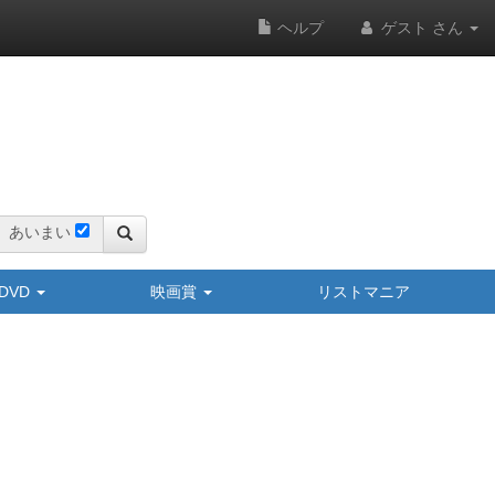
ヘルプ
ゲスト さん
あいまい
y/DVD
映画賞
リストマニア