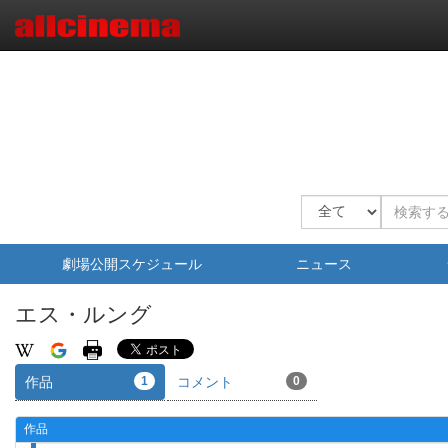
劇場公開スケジュール
ニュース
エス・ルング
作品
1
コメント
0
作品