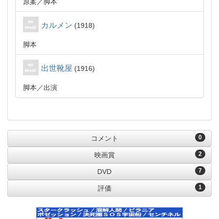
原案
脚本
カルメン
1918
脚本
出世靴屋
1916
脚本
出演
0
コメント
2
映画賞
7
DVD
1
評価