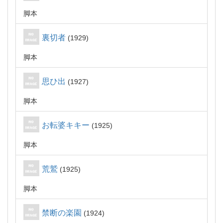
脚本
裏切者
1929
脚本
思ひ出
1927
脚本
お転婆キキー
1925
脚本
荒鷲
1925
脚本
禁断の楽園
1924