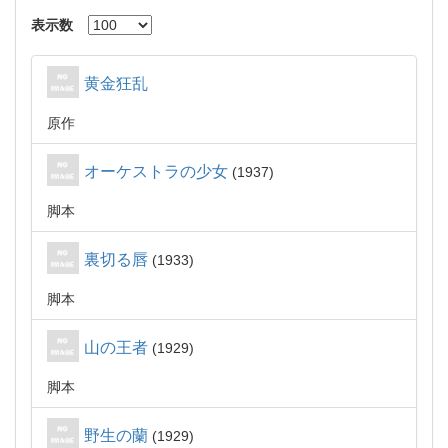
表示数
黄金狂乱
原作
オーケストラの少女
1937
脚本
裏切る唇
1933
脚本
山の王者
1929
脚本
野生の蘭
1929