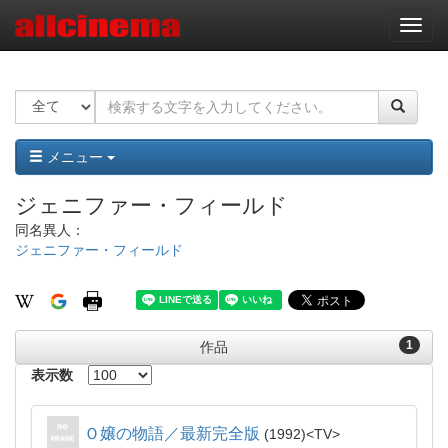
ナ
ビ
ゲ
ー
シ
ョ
ン
メニュー
ジェニファー・フィールド
同名異人：
ジェニファー・フィールド
1
作品
表示数
Ｏ嬢の物語／最新完全版
1992
TV