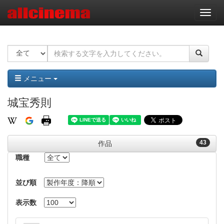
ナ
ビ
ゲ
ー
シ
ョ
ン
メニュー
城宝秀則
43
作品
職種
並び順
表示数