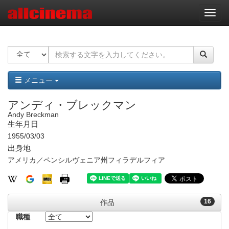
ナ
ビ
ゲ
ー
シ
ョ
ン
メニュー
アンディ・ブレックマン
Andy Breckman
生年月日
1955/03/03
出身地
アメリカ／ペンシルヴェニア州フィラデルフィア
16
作品
職種