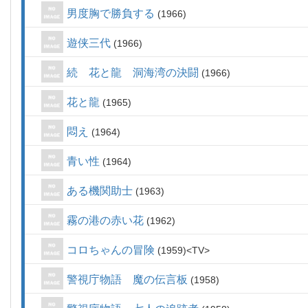
男度胸で勝負する
1966
遊侠三代
1966
続 花と龍 洞海湾の決闘
1966
花と龍
1965
悶え
1964
青い性
1964
ある機関助士
1963
霧の港の赤い花
1962
コロちゃんの冒険
1959
TV
警視庁物語 魔の伝言板
1958