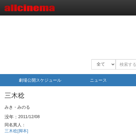
劇場公開スケジュール
ニュース
三木稔
みき・みのる
没年：
2011/12/08
同名異人：
三木稔[脚本]