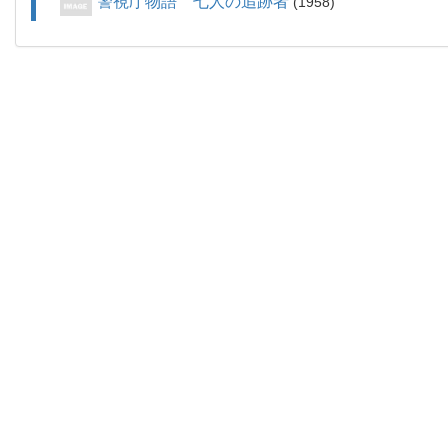
警視庁物語 七人の追跡者
1958