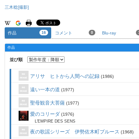
三木稔[撮影]
作品
16
コメント
0
Blu-ray
作品
並び順
アリサ ヒトから人間への記録
1986
遠い一本の道
1977
聖母観音大菩薩
1977
愛のコリーダ
1976
L'EMPIRE DES SENS
夜の歌謡シリーズ 伊勢佐木町ブルース
1968