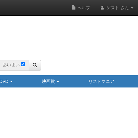
ヘルプ
ゲスト さん
あいまい
y/DVD
映画賞
リストマニア