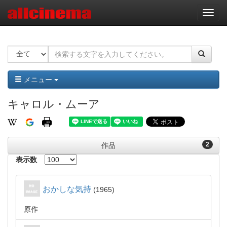
ナ
ビ
ゲ
ー
シ
ョ
ン
メニュー
キャロル・ムーア
2
作品
表示数
おかしな気持
1965
原作