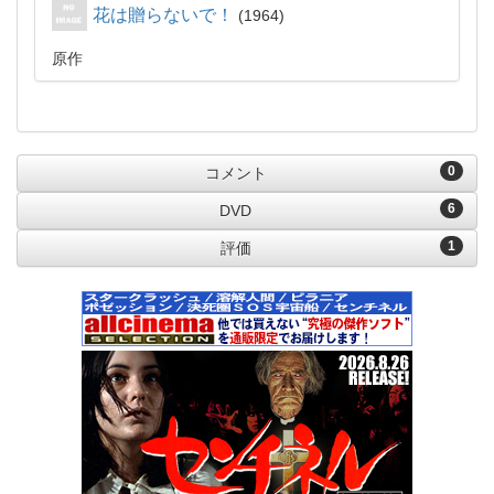
花は贈らないで！
1964
原作
0
コメント
6
DVD
1
評価