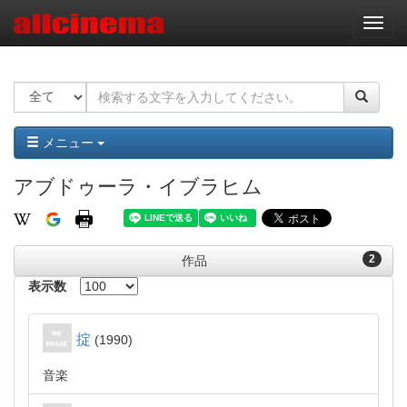
ナ
ビ
ゲ
ー
シ
ョ
ン
メニュー
アブドゥーラ・イブラヒム
2
作品
表示数
掟
1990
音楽