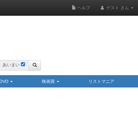
ヘルプ
ゲスト さん
あいまい
y/DVD
映画賞
リストマニア