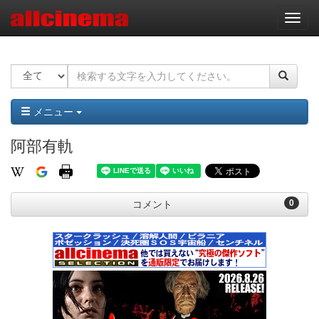
ナ
ビ
ゲ
ー
シ
ョ
ン
メニュー
阿部有軌
0
コメント