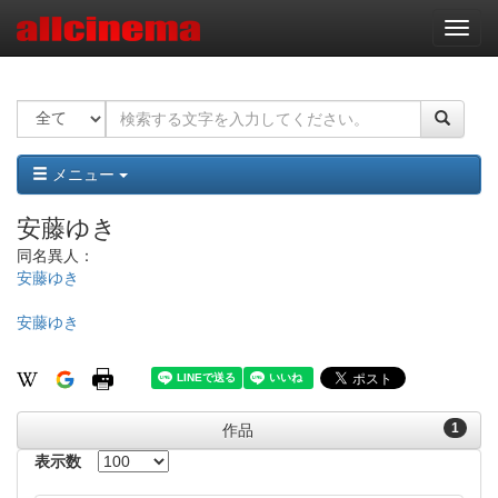
ナ
ビ
ゲ
ー
シ
ョ
ン
メニュー
安藤ゆき
同名異人：
安藤ゆき
安藤ゆき
1
作品
表示数