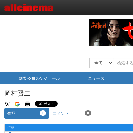
劇場公開スケジュール
ニュース
岡村賢二
作品
1
コメント
0
作品