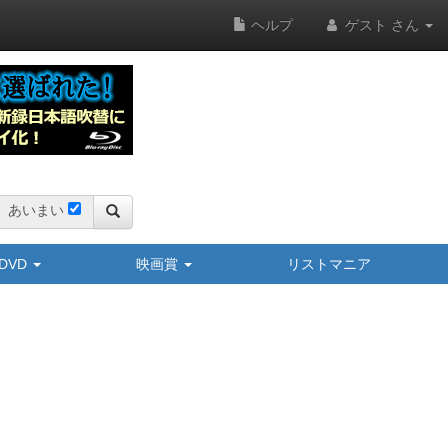
ヘルプ
ゲスト さん
あいまい
y/DVD
映画賞
リストマニア