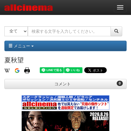
ナ
ビ
ゲ
ー
シ
ョ
ン
メニュー
夏秋望
0
コメント