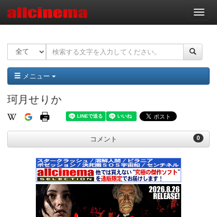
ナ
ビ
ゲ
ー
シ
ョ
ン
メニュー
珂月せりか
0
コメント