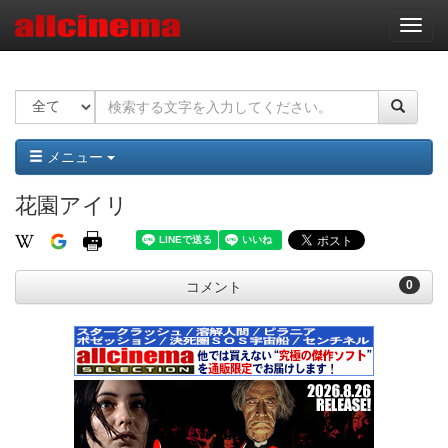
ナ
ビ
ゲ
ー
シ
ョ
ン
メニュー
花園アイリ
0
コメント