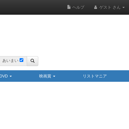
ヘルプ
ゲスト さん
あいまい
y/DVD
映画賞
リストマニア