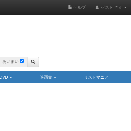
ヘルプ
ゲスト さん
あいまい
y/DVD
映画賞
リストマニア