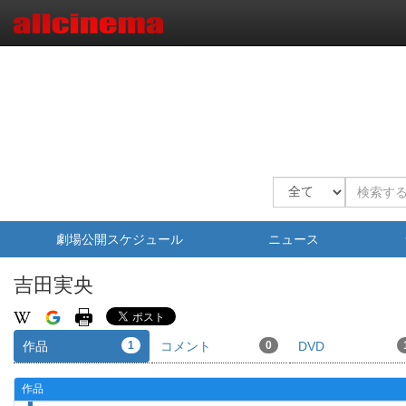
劇場公開スケジュール
ニュース
吉田実央
作品
1
コメント
0
DVD
作品